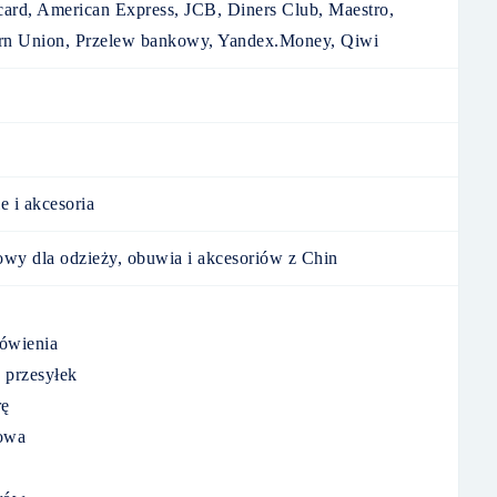
ard, American Express, JCB, Diners Club, Maestro,
rn Union, Przelew bankowy, Yandex.Money, Qiwi
e i akcesoria
towy dla odzieży, obuwia i akcesoriów z Chin
ówienia
 przesyłek
rę
towa