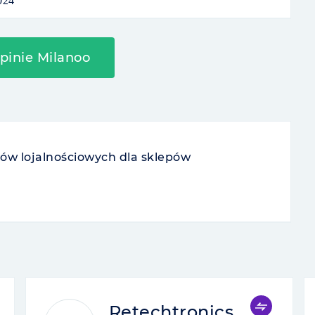
024
opinie Milanoo
ów lojalnościowych dla sklepów
Retechtronics