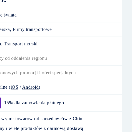
arów
e świata
erska, Firmy transportowe
a, Transport morski
ży od oddalenia regionu
onowych promocji i ofert specjalnych
ilne
(
iOS
/
Android
)
15% dla zamówienia płatnego
wybór towarów od sprzedawców z Chin
eny i wiele produktów z darmową dostawą