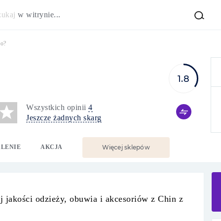
zukaj
w witrynie...
wo?
1.8
Wszystkich opinii
4
Jeszcze żadnych skarg
LENIE
AKCJA
Więcej sklepów
j jakości odzieży, obuwia i akcesoriów z Chin z