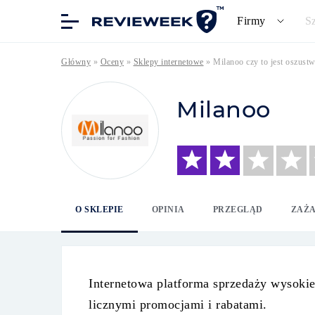
Firmy
S
Główny
»
Oceny
»
Sklepy internetowe
»
Milanoo czy to jest oszust
Milanoo
O SKLEPIE
OPINIA
PRZEGLĄD
ZAŻA
Internetowa platforma sprzedaży wysokie
licznymi promocjami i rabatami.