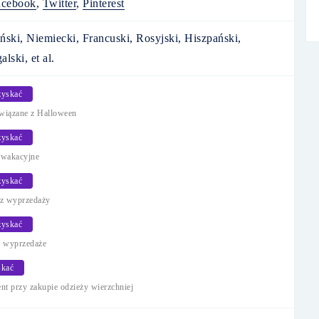
acebook
,
Twitter
,
Pinterest
ński, Niemiecki, Francuski, Rosyjski, Hiszpański,
lski, et al.
yskać
związane z Halloween
yskać
 wakacyjne
yskać
 z wyprzedaży
yskać
e wyprzedaże
kać
ent przy zakupie odzieży wierzchniej