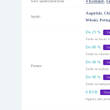
VKontakte
,
F
Sieci społecznościowe
Angielski, Chi
Języki
Włoski, Portuga
Do
25
%
Uz
Zniżki na towary 
Do
80
%
Uz
Zniżki na sukienki
Do
90
%
Uz
Premie
Zniżki na artykuły
Do
90
%
Uz
Zniżki na najlepsz
0 RUB
Uzys
legginsy jako prez