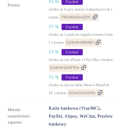
15
%
Uzyskać
Premie
Zniżka na 4 pary skarpet trampolinowych z
TBD0603245301
kodem
15
%
Uzyskać
Zniżka na 2 paski do zegarka Garmin Fenix
EDA004180301
5 z kodem
15
%
Uzyskać
Zniżka na etui iPhone 14 Pro Max z kodem
EDA004205704
15
%
Uzyskać
Zniżka na etui na tablet Huawei MatePad
EDA004212102
SE z kodem
Karta bankowa (Visa/MC),
Metody
PayPal, Alipay, WeChat, Przelew
uzupełniania
zapasów
bankowy