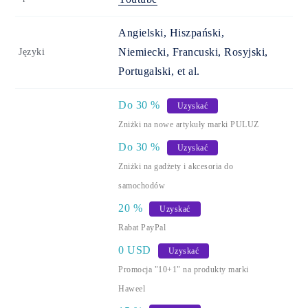
Angielski, Hiszpański,
Niemiecki, Francuski, Rosyjski,
Języki
Portugalski, et al.
Do
30
%
Uzyskać
Zniżki na nowe artykuły marki PULUZ
Do
30
%
Uzyskać
Zniżki na gadżety i akcesoria do
samochodów
20
%
Uzyskać
Rabat PayPal
0 USD
Uzyskać
Promocja "10+1" na produkty marki
Haweel