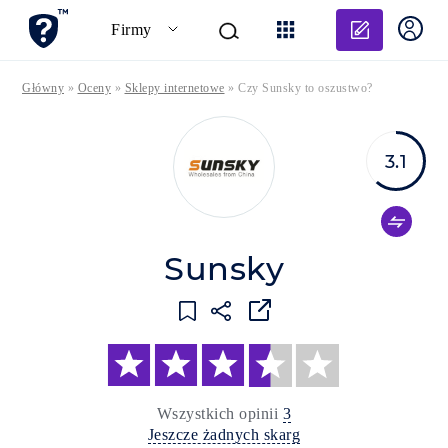
Dodaj o
Firmy
Główny
»
Oceny
»
Sklepy internetowe
»
Czy Sunsky to oszustwo?
3.1
Sunsky
Wszystkich opinii
3
Jeszcze żadnych skarg