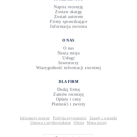
Napisz recenzję
Zostaw skargę
Zostań autorem
Firmy sprawdzające
Informacja zwrotna
O NAS
O nas
Nasza misja
Usługi
Inwestorzy
Wiarygodność informacji zwrotnej
DLA FIRM
Dodaj firmę
Zamów recenzję
Opłaty i ceny
Płatności i zwroty
Informacje prawne
Polityka prywatności
Zasady i warunki
Umowa z użytkownikiem
Oferta
Mapa strony