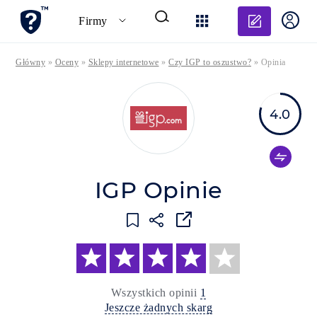
Dodaj o
Firmy
Główny
»
Oceny
»
Sklepy internetowe
»
Czy IGP to oszustwo?
»
Opinia
4.0
IGP Opinie
Wszystkich opinii
1
Jeszcze żadnych skarg