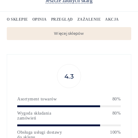
Jeszcze żadnych skarg
O SKLEPIE
OPINIA
PRZEGLĄD
ZAŻALENIE
AKCJA
Więcej sklepów
4.3
Asortyment towarów
80%
Wygoda składania
80%
zamówień
Obsługa usługi dostawy
100%
do sklepu