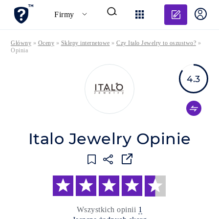
Dodaj o
Firmy
Główny
»
Oceny
»
Sklepy internetowe
»
Czy Italo Jewelry to oszustwo?
»
Opinia
4.3
Italo Jewelry Opinie
Wszystkich opinii
1