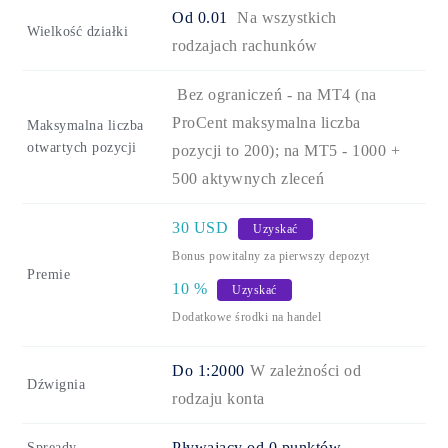
Od
0.01
Na wszystkich
Wielkość działki
rodzajach rachunków
Bez ograniczeń - na MT4 (na
ProCent maksymalna liczba
Maksymalna liczba
otwartych pozycji
pozycji to 200); na MT5 - 1000 +
500 aktywnych zleceń
30
USD
Uzyskać
Bonus powitalny za pierwszy depozyt
Premie
10
%
Uzyskać
Dodatkowe środki na handel
Do 1:2000
W zależności od
Dźwignia
rodzaju konta
Pływający od 0 punktów
Spready