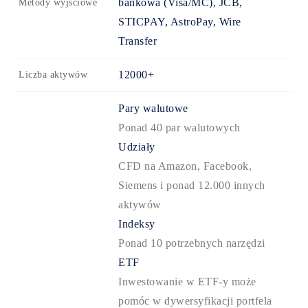
bankowa (Visa/MC), JCB,
Metody wyjściowe
STICPAY, AstroPay, Wire
Transfer
12000+
Liczba aktywów
Pary walutowe
Ponad 40 par walutowych
Udziały
CFD na Amazon, Facebook,
Siemens i ponad 12.000 innych
aktywów
Indeksy
Ponad 10 potrzebnych narzędzi
ETF
Inwestowanie w ETF-y może
pomóc w dywersyfikacji portfela