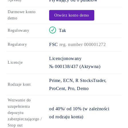
Darmowe konto
Otwórz konto demo
demo
Tak
Regulowany
FSC
reg. number 000001272
Regulatory
Licencjonowany
Licencje
№ 000138/437
(Aktywna)
Prime, ECN, R StocksTrader,
Rodzaje kont
ProCent, Pro, Demo
Wezwanie do
uzupełnienia
od 40%/ od 10% (w zależności
depozytu
od rodzaju konta)
zabezpieczającego /
Stop out