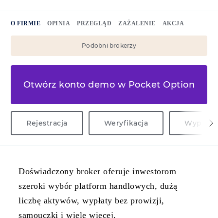
O FIRMIE
OPINIA
PRZEGLĄD
ZAŻALENIE
AKCJA
Podobni brokerzy
Otwórz konto demo w Pocket Option
Rejestracja
Weryfikacja
Wypłata
Doświadczony broker oferuje inwestorom
szeroki wybór platform handlowych, dużą
liczbę aktywów, wypłaty bez prowizji,
samouczki i wiele więcej.