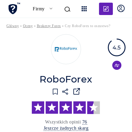
Dodaj o
Firmy
Główny
»
Oceny
»
Brokerzy Forex
»
Czy RoboForex to oszustwo?
4.5
RoboForex
Wszystkich opinii
76
Jeszcze żadnych skarg