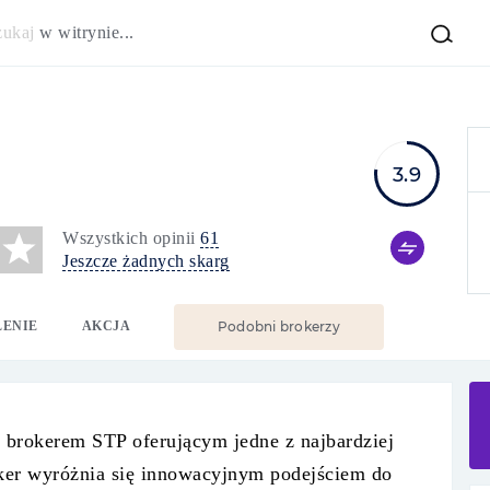
zukaj
w witrynie...
3.9
Wszystkich opinii
61
Jeszcze żadnych skarg
LENIE
AKCJA
Podobni brokerzy
rokerem STP oferującym jedne z najbardziej
er wyróżnia się innowacyjnym podejściem do