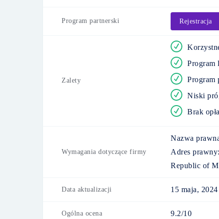
Program partnerski
Rejestracja
Korzystn
Program 
Program p
Zalety
Niski pró
Brak opła
Nazwa prawna
Adres prawny
Wymagania dotyczące firmy
Republic of Ma
15 maja, 2024
Data aktualizacji
9.2/10
Ogólna ocena