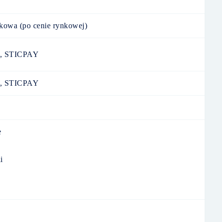
nkowa (po cenie rynkowej)
y, STICPAY
y, STICPAY
e
i