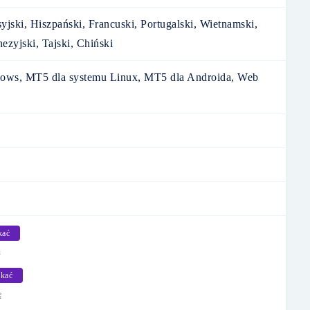
yjski, Hiszpański, Francuski, Portugalski, Wietnamski,
ezyjski, Tajski, Chiński
ows, MT5 dla systemu Linux, MT5 dla Androida, Web
kać
u
kać
ę