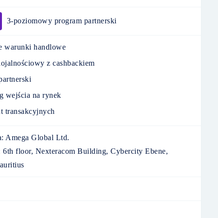
3-poziomowy program partnerski
e warunki handlowe
lojalnościowy z cashbackiem
artnerski
g wejścia na rynek
t transakcyjnych
:
Amega Global Ltd.
:
6th floor, Nexteracom Building, Cybercity Ebene,
uritius