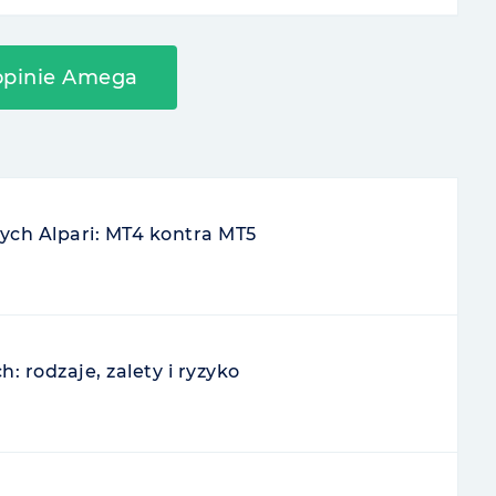
 opinie Amega
ch Alpari: MT4 kontra MT5
 rodzaje, zalety i ryzyko