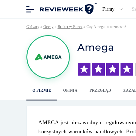
Firmy
S
Główny
»
Oceny
»
Brokerzy Forex
»
Czy Amega to oszustwo?
Amega
O FIRMIE
OPINIA
PRZEGLĄD
ZAŻA
AMEGA jest niezawodnym regulowanym b
korzystnych warunków handlowych. Brok