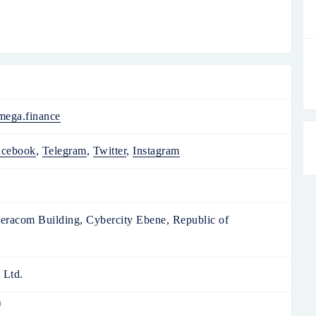
zych technologii na rynku oraz przejrzystymi
mega.finance
acebook
,
Telegram
,
Twitter
,
Instagram
teracom Building, Cybercity Ebene, Republic of
 Ltd.