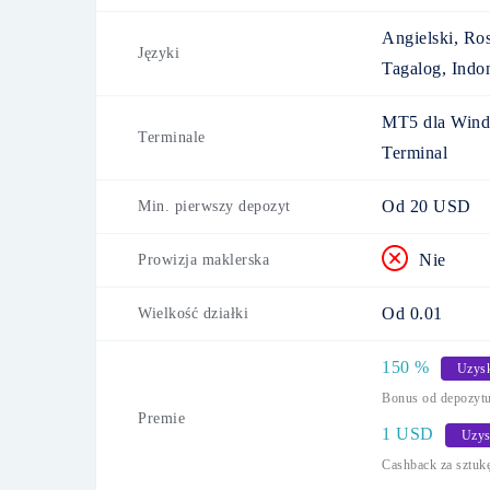
Angielski, Ros
Języki
Tagalog, Indon
MT5 dla Wind
Terminale
Terminal
Od
20
USD
Min. pierwszy depozyt
Nie
Prowizja maklerska
Od
0.01
Wielkość działki
150
%
Uzys
Bonus od depozyt
Premie
1
USD
Uzys
Cashback za sztuk