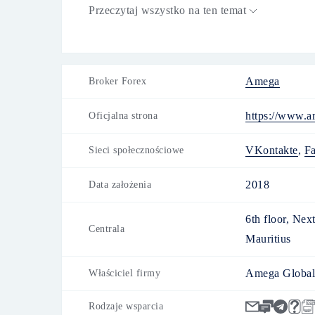
tworzenia usług, wykorzystaniem najnows
Przeczytaj wszystko na ten temat
warunkami handlowymi.
Amega
Broker Forex
https://www.a
Oficjalna strona
VKontakte
,
F
Sieci społecznościowe
2018
Data założenia
6th floor, Nex
Centrala
Mauritius
Amega Global
Właściciel firmy
Rodzaje wsparcia