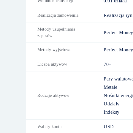
0,01 działki
Wolumen transakcji
Realizacja ry
Realizacja zamówienia
Metody uzupełniania
Perfect Mone
zapasów
Perfect Mone
Metody wyjściowe
70+
Liczba aktywów
Pary walutow
Metale
Nośniki energi
Rodzaje aktywów
Udziały
Indeksy
USD
Waluty konta