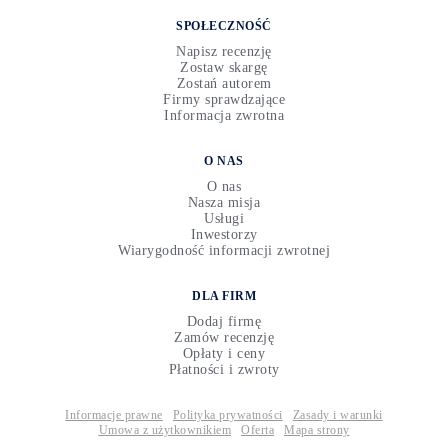
SPOŁECZNOŚĆ
Napisz recenzję
Zostaw skargę
Zostań autorem
Firmy sprawdzające
Informacja zwrotna
O NAS
O nas
Nasza misja
Usługi
Inwestorzy
Wiarygodność informacji zwrotnej
DLA FIRM
Dodaj firmę
Zamów recenzję
Opłaty i ceny
Płatności i zwroty
Informacje prawne
Polityka prywatności
Zasady i warunki
Umowa z użytkownikiem
Oferta
Mapa strony