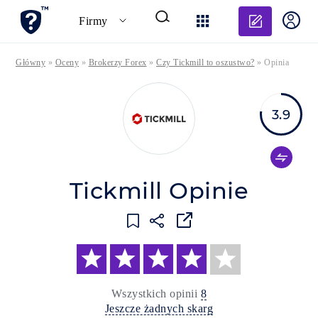
Dodaj o
Firmy
Główny
»
Oceny
»
Brokerzy Forex
»
Czy Tickmill to oszustwo?
»
Opinia
3.9
Tickmill Opinie
Wszystkich opinii
8
Jeszcze żadnych skarg