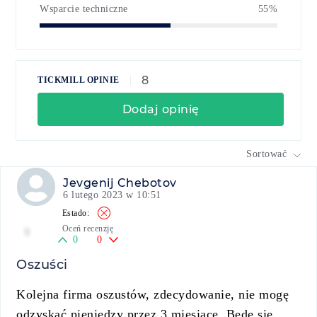
Wsparcie techniczne
55%
8
TICKMILL OPINIE
Dodaj opinię
Sortować
Jevgenij Chebotov
6 lutego 2023 w 10:51
Oceń recenzję
1
0
0
Oszuści
Kolejna firma oszustów, zdecydowanie, nie mogę
odzyskać pieniędzy przez 3 miesiące. Będę się