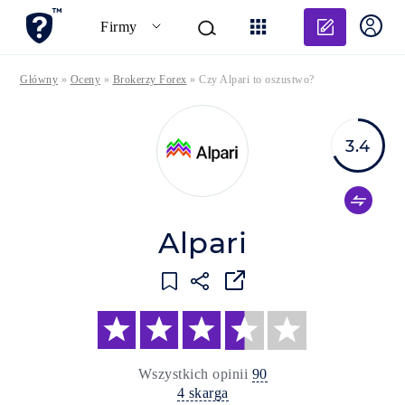
Dodaj o
Firmy
Główny
»
Oceny
»
Brokerzy Forex
»
Czy Alpari to oszustwo?
3.4
Alpari
Wszystkich opinii
90
4 skarga