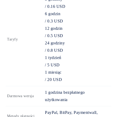
/
0.16
USD
6 godzin
/
0.3
USD
12 godzin
/
0.5
USD
Taryfy
24 godziny
/
0.8
USD
1 tydzień
/
5
USD
1 miesiąc
/
20
USD
1 godzina bezpłatnego
Darmowa wersja
użytkowania
PayPal, BitPay, Paymentwall,
Metody płatności