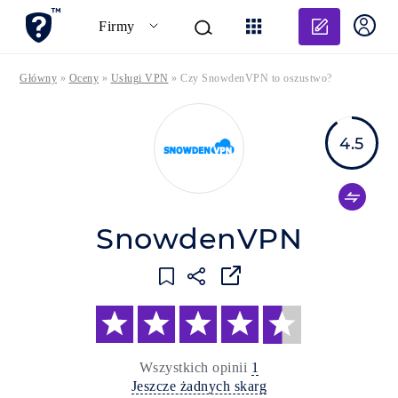
Dodaj o
Firmy
Główny
»
Oceny
»
Usługi VPN
»
Czy SnowdenVPN to oszustwo?
4.5
SnowdenVPN
Wszystkich opinii
1
Jeszcze żadnych skarg