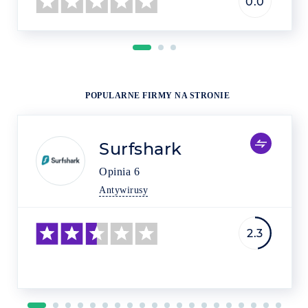
0.0
POPULARNE FIRMY NA STRONIE
Surfshark
Opinia
6
Antywirusy
2.3