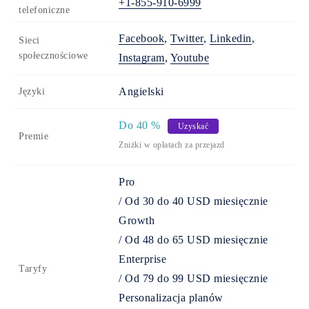
+1-855-910-6999
telefoniczne
Facebook
,
Twitter
,
Linkedin
,
Sieci
społecznościowe
Instagram
,
Youtube
Angielski
Języki
Do
40
%
Uzyskać
Premie
Zniżki w opłatach za przejazd
Pro
/
Od
30
do
40
USD
miesięcznie
Growth
/
Od
48
do
65
USD
miesięcznie
Enterprise
Taryfy
/
Od
79
do
99
USD
miesięcznie
Personalizacja planów