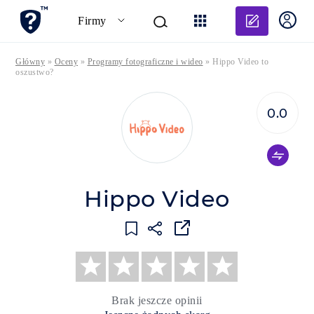
Dodaj o
Firmy
Główny
»
Oceny
»
Programy fotograficzne i wideo
»
Hippo Video to
oszustwo?
0.0
Hippo Video
Brak jeszcze opinii