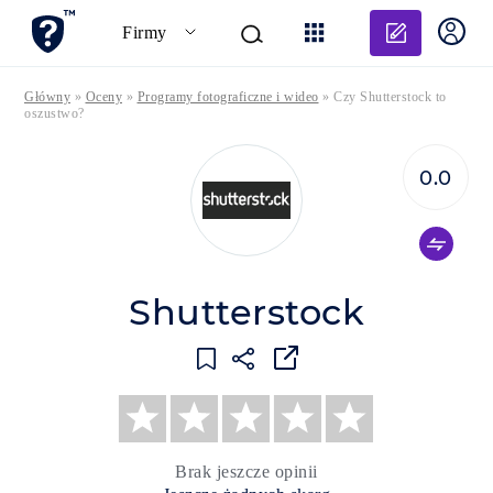
Dodaj o
Firmy
Główny
»
Oceny
»
Programy fotograficzne i wideo
»
Czy Shutterstock to
oszustwo?
0.0
Shutterstock
Brak jeszcze opinii