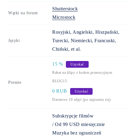
Shutterstock
Wątki na forum
Microstock
Rosyjski, Angielski, Hiszpański,
Turecki, Niemiecki, Francuski,
Języki
Chiński, et al.
15
%
Uzyskać
Rabat na klipy z kodem promocyjnym
BLOG15
Premie
0 RUB
Uzyskać
Darmowe 10 zdjęć (po zapisaniu się)
Subskrypcje filmów
/
Od
99
USD
miesięcznie
Muzyka bez ograniczeń