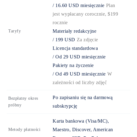
/
16.60
USD
miesięcznie
Plan
jest wypłacany corocznie, $199
rocznie
Materiały redakcyjne
Taryfy
/
199
USD
Za zdjęcie
Licencja standardowa
/
Od
29
USD
miesięcznie
Pakiety na życzenie
/
Od
49
USD
miesięcznie
W
zależności od liczby zdjęć
Po zapisaniu się na darmową
Bezpłatny okres
próbny
subskrypcję
Karta bankowa (Visa/MC),
Maestro, Discover, American
Metody płatności