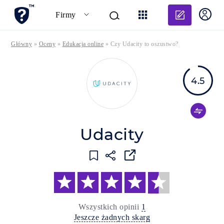
Dodaj o
Firmy
Główny
»
Oceny
»
Edukacja online
»
Czy Udacity to oszustwo?
4.5
Udacity
Wszystkich opinii
1
Jeszcze żadnych skarg