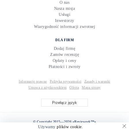
O nas
Nasza misja
Usługi
Inwestorzy
Wiarygodność informacji zwrotnej
DLA FIRM
Dodaj firmę
Zamów recenzję
Opłaty i ceny
Płatności i zwroty
Informacje prawne
Polityka prywatności
Zasady i warunki
Umowa z użytkownikiem
Oferta
Mapa strony
Przełącz język
© Copyright 2015—2026 «Revieweek™»
Używamy
plików cookie
.