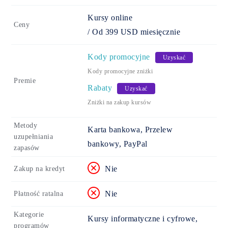
Kursy online
Ceny
/
Od
399
USD
miesięcznie
Kody promocyjne
Uzyskać
Kody promocyjne zniżki
Premie
Rabaty
Uzyskać
Zniżki na zakup kursów
Metody
Karta bankowa, Przelew
uzupełniania
bankowy, PayPal
zapasów
Nie
Zakup na kredyt
Nie
Płatność ratalna
Kategorie
Kursy informatyczne i cyfrowe,
programów