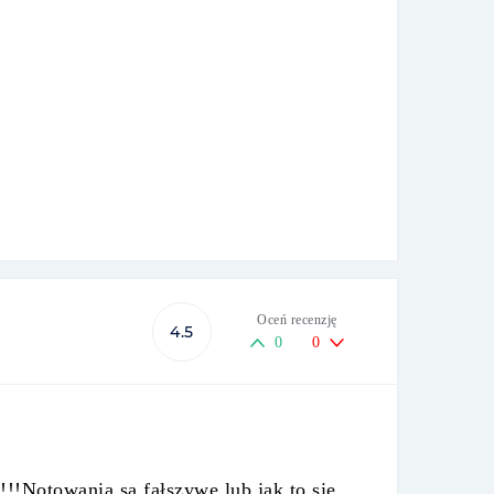
Oceń recenzję
4.5
0
0
!!!Notowania są fałszywe lub jak to się