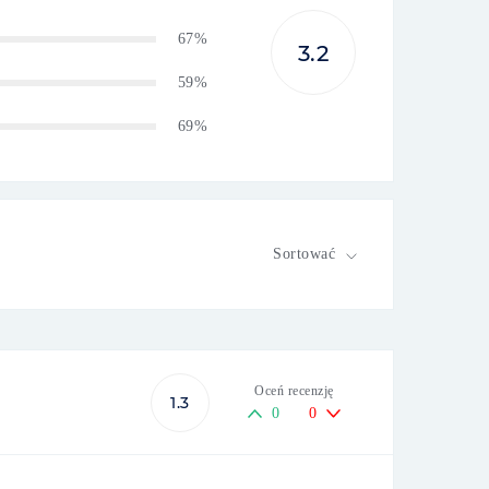
67%
3.2
59%
69%
Sortować
Oceń recenzję
1.3
0
0