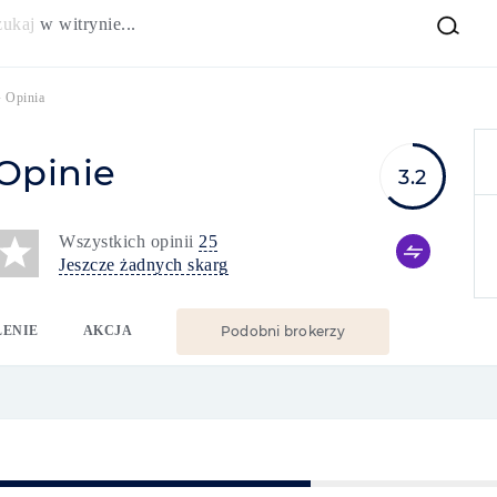
zukaj
w witrynie...
»
Opinia
Opinie
3.2
Wszystkich opinii
25
Jeszcze żadnych skarg
LENIE
AKCJA
Podobni brokerzy