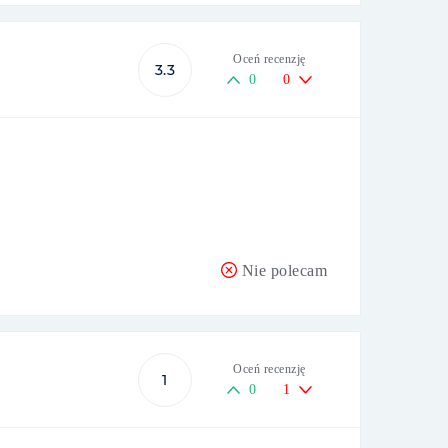
Oceń recenzję
3.3
0
0
Nie polecam
Oceń recenzję
1
0
1