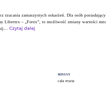
ez rzucania zamaszystych oskarżeń. Dla osób posiadający
y Libertex – „Forex”, to możliwość zmiany wartości mnoż
Czytaj dalej
lnij…
MINUSY
cała reszta