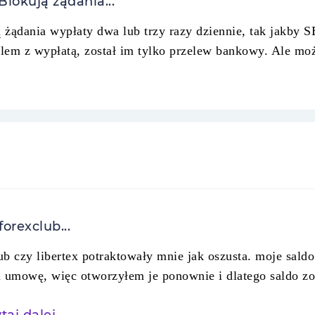
lokują żądania...
żądania wypłaty dwa lub trzy razy dziennie, tak jakby SB
oblem z wypłatą, został im tylko przelew bankowy. Ale 
orexclub...
ub czy libertex potraktowały mnie jak oszusta. moje sal
i umowę, więc otworzyłem je ponownie i dlatego saldo z