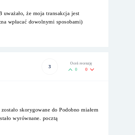
 uważało, że moja transakcja jest
można wpłacać dowolnymi sposobami)
Oceń recenzję
3
0
0
do zostało skorygowane do Podobno miałem
ostało wyrównane. pocztą