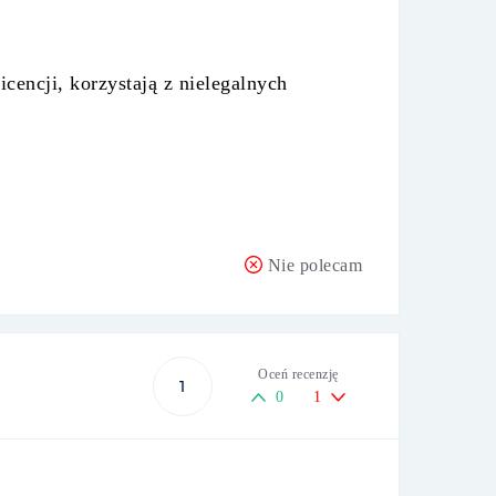
cencji, korzystają z nielegalnych
Nie polecam
Oceń recenzję
1
0
1