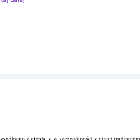
taj dalej
.
wspólnego z giełdą, a w szczególności z direct tradingiem