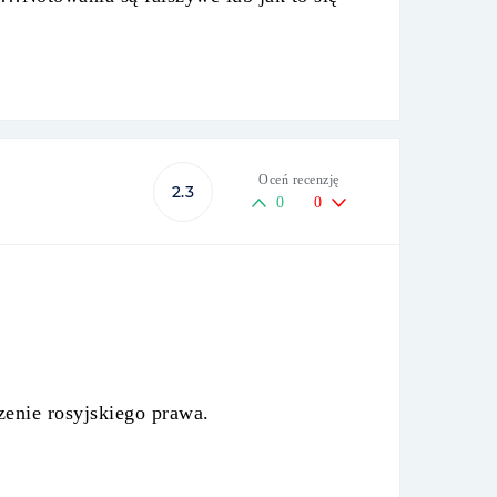
Oceń recenzję
2.3
0
0
zenie rosyjskiego prawa.