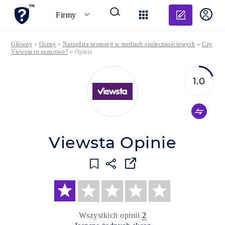
Dodaj o
Firmy
Główny
»
Oceny
»
Narzędzia promocji w mediach społecznościowych
»
Czy
Viewsta to oszustwo?
»
Opinia
1.0
Viewsta Opinie
Wszystkich opinii
2