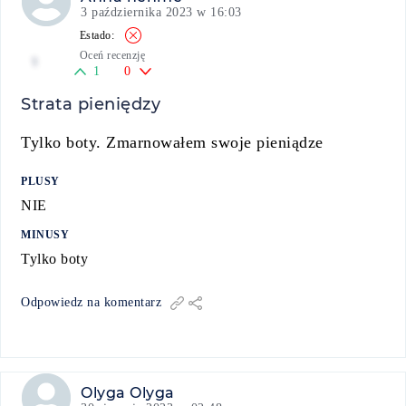
3 października 2023 w 16:03
Oceń recenzję
1
1
0
Strata pieniędzy
Tylko boty. Zmarnowałem swoje pieniądze
PLUSY
NIE
MINUSY
Tylko boty
Odpowiedz na komentarz
Olyga Olyga