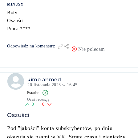
MINUSY
Boty
Oszuści
Praca ****
Odpowiedz na komentarz
Nie polecam
kimo ahmed
20 listopada 2023 w 16:45
Oceń recenzję
1
0
0
Oszuści
Pod "jakości" konta subskrybentów, po dniu
okazują się psami w VK. Strata czasu i pieniędzy.