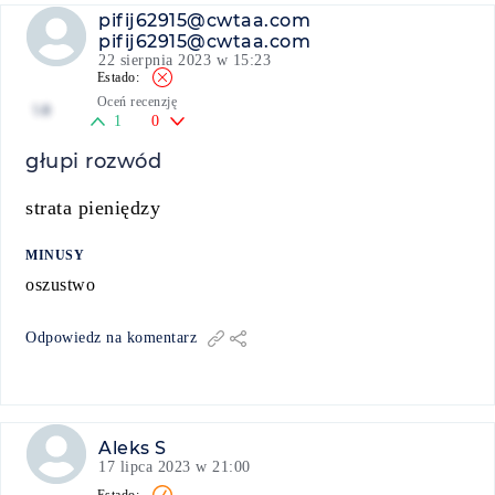
pifij62915@cwtaa.com
pifij62915@cwtaa.com
22 sierpnia 2023 w 15:23
Oceń recenzję
1.8
1
0
głupi rozwód
strata pieniędzy
MINUSY
oszustwo
Odpowiedz na komentarz
Aleks S
17 lipca 2023 w 21:00