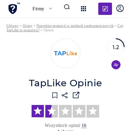
Dodaj o
Firmy
Główny
»
Oceny
»
Narzędzia promocji w mediach społecznościowych
»
Czy
TapLike to oszustwo?
»
Opinia
1.2
TapLike Opinie
Wszystkich opinii
16