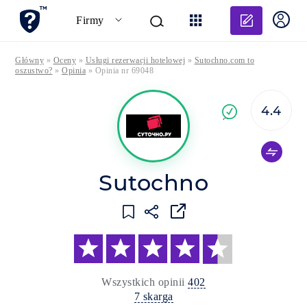
Dodaj o
Firmy
Główny
»
Oceny
»
Usługi rezerwacji hotelowej
»
Sutochno.com to
oszustwo?
»
Opinia
»
Opinia nr 69048
4.4
Pot
firma
Sutochno
Wszystkich opinii
402
7 skarga