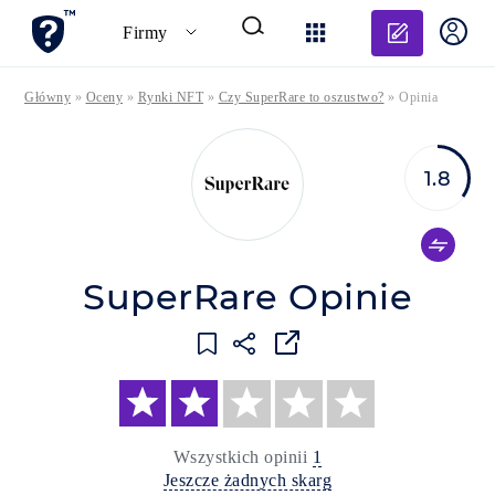
Dodaj o
Firmy
Główny
»
Oceny
»
Rynki NFT
»
Czy SuperRare to oszustwo?
»
Opinia
1.8
SuperRare Opinie
Wszystkich opinii
1
Jeszcze żadnych skarg