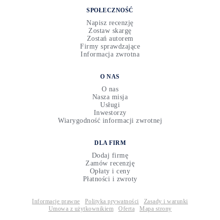
SPOŁECZNOŚĆ
Napisz recenzję
Zostaw skargę
Zostań autorem
Firmy sprawdzające
Informacja zwrotna
O NAS
O nas
Nasza misja
Usługi
Inwestorzy
Wiarygodność informacji zwrotnej
DLA FIRM
Dodaj firmę
Zamów recenzję
Opłaty i ceny
Płatności i zwroty
Informacje prawne
Polityka prywatności
Zasady i warunki
Umowa z użytkownikiem
Oferta
Mapa strony