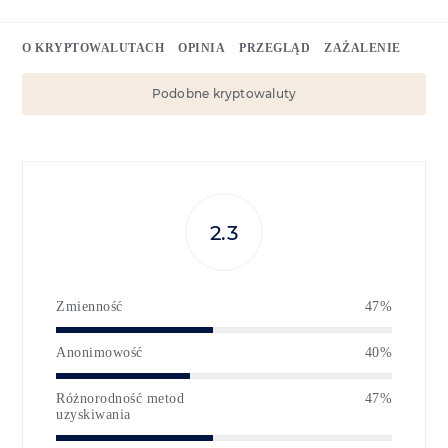
O KRYPTOWALUTACH
OPINIA
PRZEGLĄD
ZAŻALENIE
Podobne kryptowaluty
2.3
Zmienność
47%
Anonimowość
40%
Różnorodność metod
47%
uzyskiwania