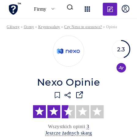
Dodaj o
Firmy
Główny
»
Oceny
»
Kryptowaluty
»
Czy Nexo to oszustwo?
»
Opinia
2.3
Nexo Opinie
Wszystkich opinii
3
Jeszcze żadnych skarg