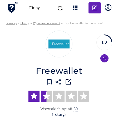
Dodaj o
Firmy
Główny
»
Oceny
»
Wymienniki e-walut
»
Czy Freewallet to oszustwo?
1.2
Freewallet
Wszystkich opinii
39
1 skarga