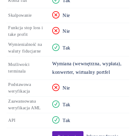
Tak
Konta fiat
Nie
Skalpowanie
Funkcja stop loss i
Nie
take profit
Wymienialność na
Tak
waluty fiducjarne
Wymiana (wewnętrzna, wypłata),
Możliwości
terminala
konwerter, wirtualny portfel
Podstawowa
Nie
weryfikacja
Zaawansowana
Tak
weryfikacja AML
Tak
API