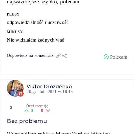
najważniejsze szybko, polecam
PLUSY
odpowiedzialność i uczciwość
MINUSY
Nie widziałem żadnych wad
Odpowiedz na komentarz
Polecam
Viktor Drozdenko
20 grudnia 2021 w 18:15
Oceń recenzję
5
0
0
Bez problemu
Wymieniłem ruble z MasterCard na bitcoiny,