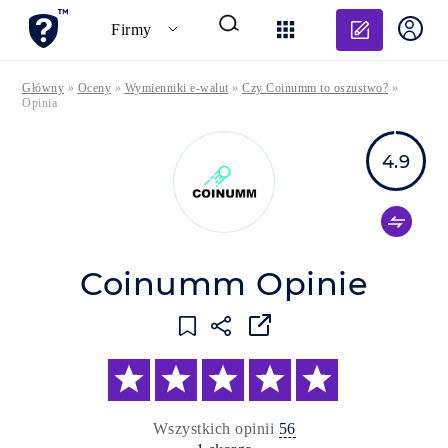
Dodaj o
Firmy
Główny
»
Oceny
»
Wymienniki e-walut
»
Czy Coinumm to oszustwo?
»
Opinia
4.9
Coinumm Opinie
Wszystkich opinii
56