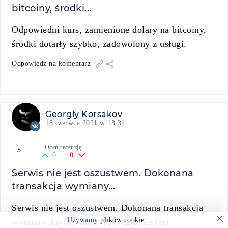
bitcoiny, środki...
Odpowiedni kurs, zamienione dolary na bitcoiny,
środki dotarły szybko, zadowolony z usługi.
Odpowiedz na komentarz
Georgiy Korsakov
18 czerwca 2021 w 13:31
Oceń recenzję
5
0
0
Serwis nie jest oszustwem. Dokonana
transakcja wymiany...
Serwis nie jest oszustwem. Dokonana transakcja
Używamy
plików cookie
.
wymiany kryptowalut. Prowizja nie jest