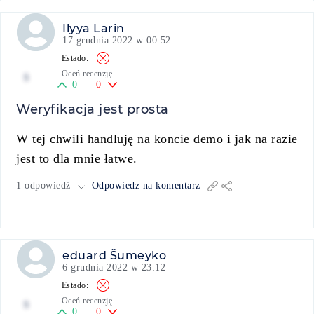
Ilyya Larin
17 grudnia 2022 w 00:52
Oceń recenzję
5
0
0
Weryfikacja jest prosta
W tej chwili handluję na koncie demo i jak na razie
jest to dla mnie łatwe.
1 odpowiedź
Odpowiedz na komentarz
eduard Šumeyko
6 grudnia 2022 w 23:12
Oceń recenzję
5
0
0