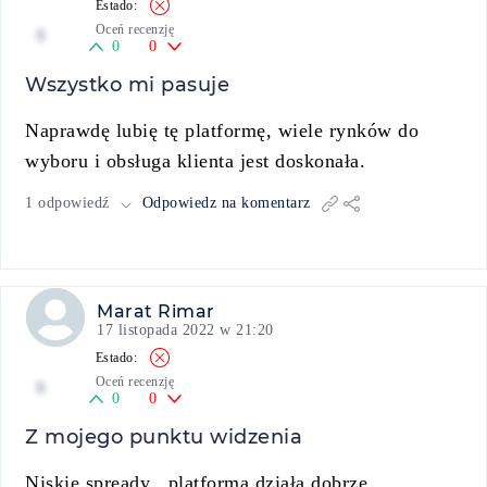
Oceń recenzję
5
0
0
Wszystko mi pasuje
Naprawdę lubię tę platformę, wiele rynków do
wyboru i obsługa klienta jest doskonała.
1 odpowiedź
Odpowiedz na komentarz
Marat Rimar
17 listopada 2022 w 21:20
Oceń recenzję
5
0
0
Z mojego punktu widzenia
Niskie spready , platforma działa dobrze.