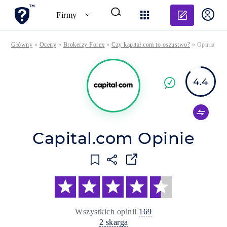
Dodaj o
Firmy
Główny
»
Oceny
»
Brokerzy Forex
»
Czy kapitał.com to oszustwo?
»
Opinia
4.4
Pot
firma
Capital.com Opinie
Wszystkich opinii
169
2 skarga