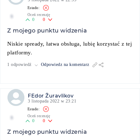
Oceń recenzję
5
0
0
Z mojego punktu widzenia
Niskie spready, łatwa obsługa, lubię korzystać z tej
platformy.
1 odpowiedź
Odpowiedz na komentarz
FEdor Žuravlikov
3 listopada 2022 w 23:21
Oceń recenzję
5
0
0
Z mojego punktu widzenia