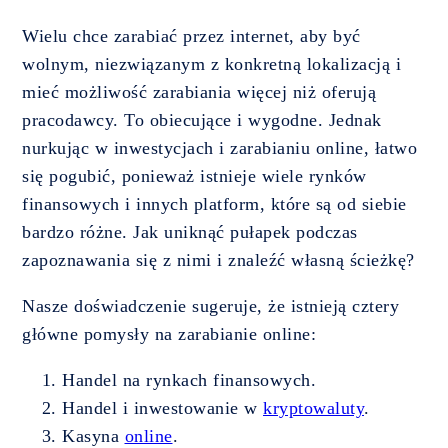
Wielu chce zarabiać przez internet, aby być
wolnym, niezwiązanym z konkretną lokalizacją i
mieć możliwość zarabiania więcej niż oferują
pracodawcy. To obiecujące i wygodne. Jednak
nurkując w inwestycjach i zarabianiu online, łatwo
się pogubić, ponieważ istnieje wiele rynków
finansowych i innych platform, które są od siebie
bardzo różne. Jak uniknąć pułapek podczas
zapoznawania się z nimi i znaleźć własną ścieżkę?
Nasze doświadczenie sugeruje, że istnieją cztery
główne pomysły na zarabianie online:
Handel na rynkach finansowych.
Handel i inwestowanie w
kryptowaluty
.
Kasyna
online
.