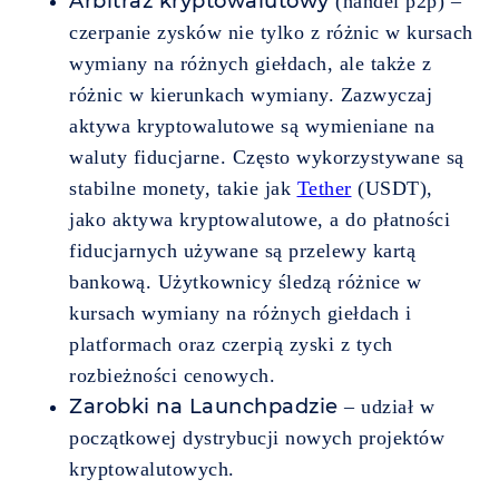
Arbitraż kryptowalutowy
(handel p2p) –
czerpanie zysków nie tylko z różnic w kursach
wymiany na różnych giełdach, ale także z
różnic w kierunkach wymiany. Zazwyczaj
aktywa kryptowalutowe są wymieniane na
waluty fiducjarne. Często wykorzystywane są
stabilne monety, takie jak
Tether
(USDT),
jako aktywa kryptowalutowe, a do płatności
fiducjarnych używane są przelewy kartą
bankową. Użytkownicy śledzą różnice w
kursach wymiany na różnych giełdach i
platformach oraz czerpią zyski z tych
rozbieżności cenowych.
Zarobki na Launchpadzie
– udział w
początkowej dystrybucji nowych projektów
kryptowalutowych.