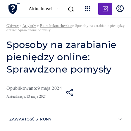
Dodaj o
Aktualności
Główny
»
Artykuły
»
Biura bukmacherskie
»
Sposoby na zarabianie pieniędzy
online: Sprawdzone pomysły
Sposoby na zarabianie
pieniędzy online:
Sprawdzone pomysły
Opublikowano:9 maja 2024
Aktualizacja:13 maja 2024
ZAWARTOŚĆ STRONY