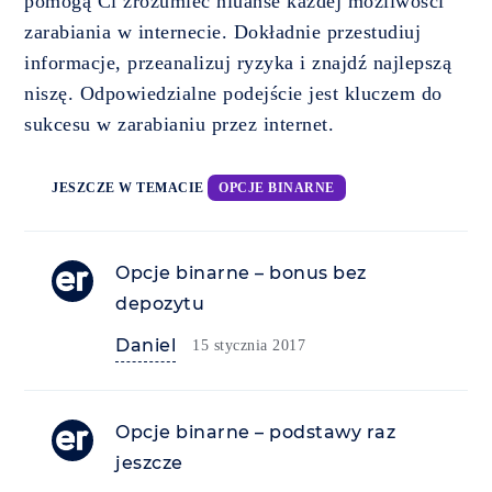
pomogą Ci zrozumieć niuanse każdej możliwości
zarabiania w internecie. Dokładnie przestudiuj
informacje, przeanalizuj ryzyka i znajdź najlepszą
niszę. Odpowiedzialne podejście jest kluczem do
sukcesu w zarabianiu przez internet.
JESZCZE W TEMACIE
OPCJE BINARNE
Opcje binarne – bonus bez
depozytu
Daniel
15 stycznia 2017
Opcje binarne – podstawy raz
jeszcze