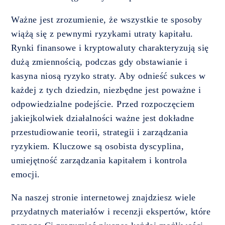
Ważne jest zrozumienie, że wszystkie te sposoby
wiążą się z pewnymi ryzykami utraty kapitału.
Rynki finansowe i kryptowaluty charakteryzują się
dużą zmiennością, podczas gdy obstawianie i
kasyna niosą ryzyko straty. Aby odnieść sukces w
każdej z tych dziedzin, niezbędne jest poważne i
odpowiedzialne podejście. Przed rozpoczęciem
jakiejkolwiek działalności ważne jest dokładne
przestudiowanie teorii, strategii i zarządzania
ryzykiem. Kluczowe są osobista dyscyplina,
umiejętność zarządzania kapitałem i kontrola
emocji.
Na naszej stronie internetowej znajdziesz wiele
przydatnych materiałów i recenzji ekspertów, które