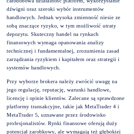
całodobowa działalność platform, wykorzystanie
dźwigni oraz szeroki wybór instrumentów
handlowych. Jednak wysoka zmienność niesie ze
sobą znaczące ryzyko, w tym możliwość utraty
depozytu. Skuteczny handel na rynkach
finansowych wymaga opanowania analizy
technicznej i fundamentalnej, zrozumienia zasad
zarządzania ryzykiem i kapitałem oraz strategii i
systemów handlowych.
Przy wyborze brokera należy zwrócić uwagę na
jego regulację, reputację, warunki handlowe,
licencję i opinie klientów. Zalecane są sprawdzone
platformy transakcyjne, takie jak MetaTrader 4 i
MetaTrader 5, uznawane przez środowisko
profesjonalistów. Rynki finansowe oferują duży
potencjał zarobkowy, ale wymagają też głębokiej