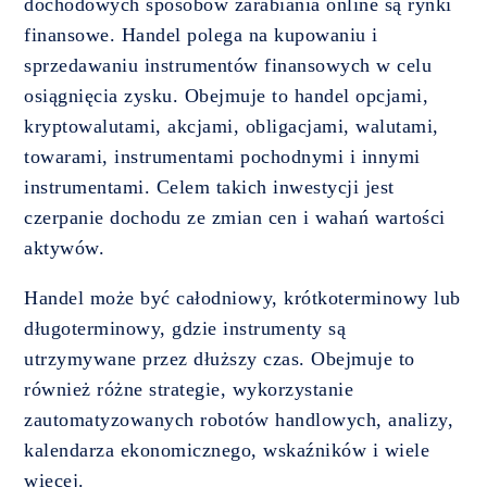
dochodowych sposobów zarabiania online są rynki
finansowe. Handel polega na kupowaniu i
sprzedawaniu instrumentów finansowych w celu
osiągnięcia zysku. Obejmuje to handel opcjami,
kryptowalutami, akcjami, obligacjami, walutami,
towarami, instrumentami pochodnymi i innymi
instrumentami. Celem takich inwestycji jest
czerpanie dochodu ze zmian cen i wahań wartości
aktywów.
Handel może być całodniowy, krótkoterminowy lub
długoterminowy, gdzie instrumenty są
utrzymywane przez dłuższy czas. Obejmuje to
również różne strategie, wykorzystanie
zautomatyzowanych robotów handlowych, analizy,
kalendarza ekonomicznego, wskaźników i wiele
więcej.