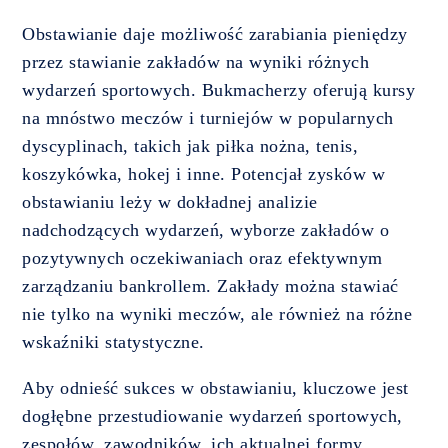
Obstawianie daje możliwość zarabiania pieniędzy
przez stawianie zakładów na wyniki różnych
wydarzeń sportowych. Bukmacherzy oferują kursy
na mnóstwo meczów i turniejów w popularnych
dyscyplinach, takich jak piłka nożna, tenis,
koszykówka, hokej i inne. Potencjał zysków w
obstawianiu leży w dokładnej analizie
nadchodzących wydarzeń, wyborze zakładów o
pozytywnych oczekiwaniach oraz efektywnym
zarządzaniu bankrollem. Zakłady można stawiać
nie tylko na wyniki meczów, ale również na różne
wskaźniki statystyczne.
Aby odnieść sukces w obstawianiu, kluczowe jest
dogłębne przestudiowanie wydarzeń sportowych,
zespołów, zawodników, ich aktualnej formy,