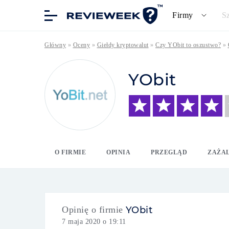
Firmy
S
Główny
»
Oceny
»
Giełdy kryptowalut
»
Czy YObit to oszustwo?
»
YObit
O FIRMIE
OPINIA
PRZEGLĄD
ZAŻA
Opinię o firmie
YObit
7 maja 2020 o 19:11