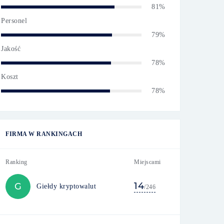
81%
Personel
79%
Jakość
78%
Koszt
78%
FIRMA W RANKINGACH
Ranking
Miejscami
14
G
Giełdy kryptowalut
/246