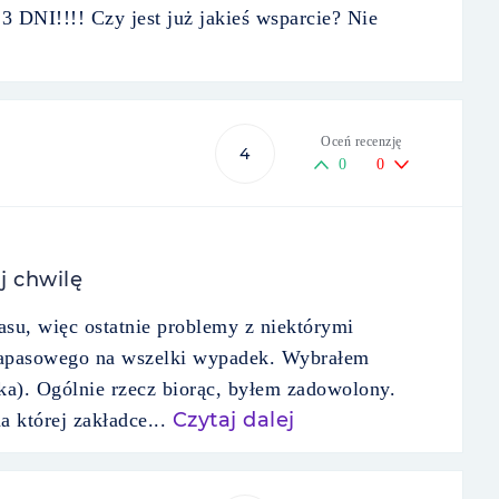
3 DNI!!!! Czy jest już jakieś wsparcie? Nie
Oceń recenzję
4
0
0
j chwilę
su, więc ostatnie problemy z niektórymi
 zapasowego na wszelki wypadek. Wybrałem
ka). Ogólnie rzecz biorąc, byłem zadowolony.
Czytaj dalej
a której zakładce...