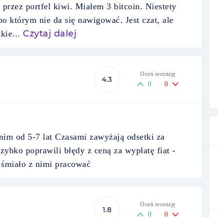
rzez portfel kiwi. Miałem 3 bitcoin. Niestety
o którym nie da się nawigować. Jest czat, ale
Czytaj dalej
kie...
Oceń recenzję
4.3
0
0
 nim od 5-7 lat Czasami zawyżają odsetki za
szybko poprawili błędy z ceną za wypłatę fiat -
 śmiało z nimi pracować
Oceń recenzję
1.8
0
0