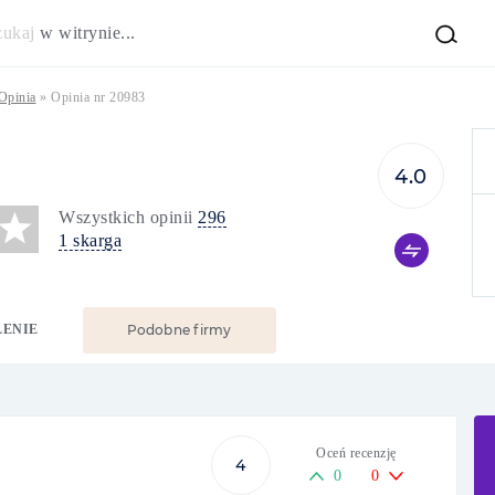
zukaj
w witrynie...
Opinia
»
Opinia nr 20983
4.0
Wszystkich opinii
296
1 skarga
LENIE
Podobne firmy
Oceń recenzję
4
0
0