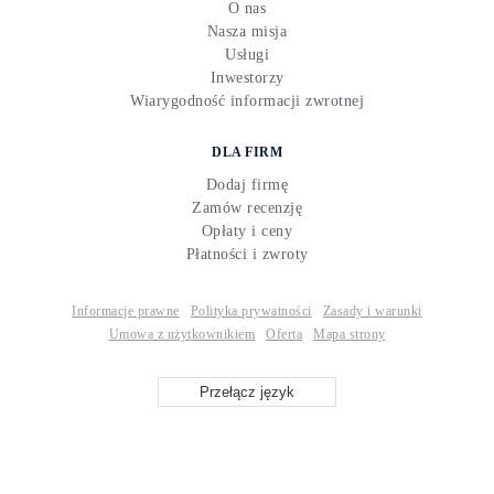
O nas
Nasza misja
Usługi
Inwestorzy
Wiarygodność informacji zwrotnej
DLA FIRM
Dodaj firmę
Zamów recenzję
Opłaty i ceny
Płatności i zwroty
Informacje prawne
Polityka prywatności
Zasady i warunki
Umowa z użytkownikiem
Oferta
Mapa strony
Przełącz język
© Copyright 2015—2026 «Revieweek™»