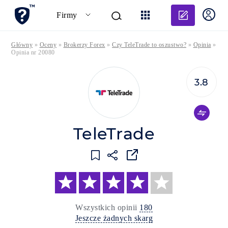
Dodaj o
Firmy
Główny
»
Oceny
»
Brokerzy Forex
»
Czy TeleTrade to oszustwo?
»
Opinia
»
Opinia nr 20080
3.8
TeleTrade
Wszystkich opinii
180
Jeszcze żadnych skarg