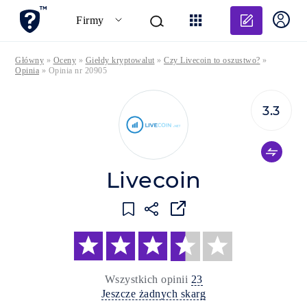
Dodaj o
Firmy
Główny
»
Oceny
»
Giełdy kryptowalut
»
Czy Livecoin to oszustwo?
»
Opinia
»
Opinia nr 20905
3.3
Livecoin
Wszystkich opinii
23
Jeszcze żadnych skarg