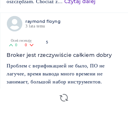
Czytaj dalej
oszczędzam. Chociaż z...
raymond floyng
3 lata temu
Oceń recenzję
5
0
0
Broker jest rzeczywiście całkiem dobry
Проблем с верификацией не было, ПО не
лагучее, время вывода много времени не
занимает, большой набор инструментов.