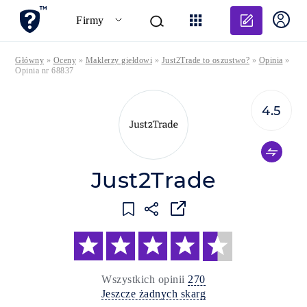
Dodaj o
Firmy
Główny
»
Oceny
»
Maklerzy giełdowi
»
Just2Trade to oszustwo?
»
Opinia
»
Opinia nr 68837
4.5
Just2Trade
Wszystkich opinii
270
Jeszcze żadnych skarg