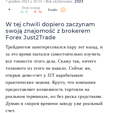
2023
7 grudnia 2023 o 16:55
• Rok użytkowania:
Oceń recenzję
4
0
0
W tej chwili dopiero zaczynam
swoją znajomość z brokerem
Forex Just2Trade
Трейдингом заинтересовался пару лет назад, и
за это время пытался самостоятельно изучить
все тонкости этого дела. Скажу так, ничего
толкового из этого не вышло. Сейчас же,
открыв демо-счет у J2Т нарабатываю
практические знания. Круто, что компания
предоставляет возможность торговли на
реальном терминале, но без риска средствами.
Думаю в скором времени заведу уже реальный
счет.