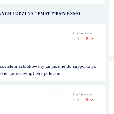
WYCH LUDZI NA TEMAT FIRMY EXMO
Oceń recenzję
1
0
0
zostałem zablokowany za pisanie do supportu po
jskich adresów ip! Nie polecam
Oceń recenzję
1
0
0