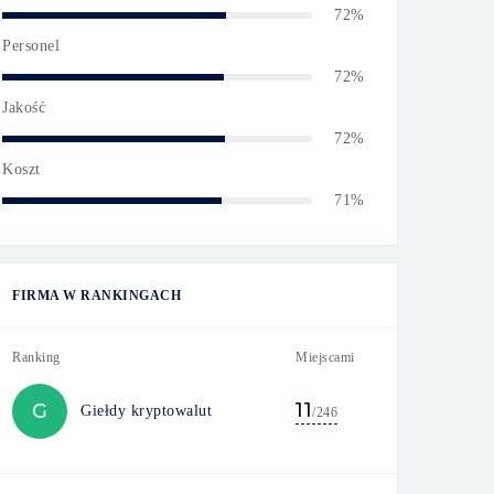
72%
Personel
72%
Jakość
72%
Koszt
71%
FIRMA W RANKINGACH
Ranking
Miejscami
11
G
Giełdy kryptowalut
/246