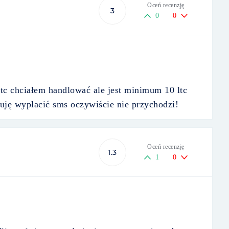
Oceń recenzję
3
0
0
tc chciałem handlować ale jest minimum 10 ltc
buję wypłacić sms oczywiście nie przychodzi!
Oceń recenzję
1.3
1
0