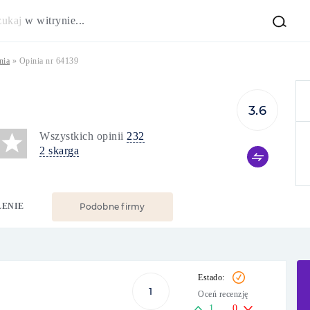
zukaj
w witrynie...
nia
»
Opinia nr 64139
3.6
Wszystkich opinii
232
2 skarga
LENIE
Podobne firmy
1
Oceń recenzję
1
0