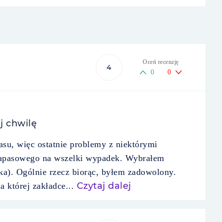
Oceń recenzję
4
0
0
j chwilę
su, więc ostatnie problemy z niektórymi
 zapasowego na wszelki wypadek. Wybrałem
ka). Ogólnie rzecz biorąc, byłem zadowolony.
Czytaj dalej
a której zakładce...