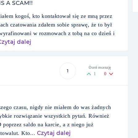
S A SCAM!!
iałem kogoś, kto kontaktował się ze mną przez
cach czatowania zdałem sobie sprawę, że to był
 wyrafinowani w rozmowach z tobą na co dzień i
Czytaj dalej
Oceń recenzję
1
1
0
zego czasu, nigdy nie miałem do was żadnych
szybkie rozwiązanie wszystkich pytań. Również
przez saldo na karcie, a z niego już
Czytaj dalej
owalut. Kto...