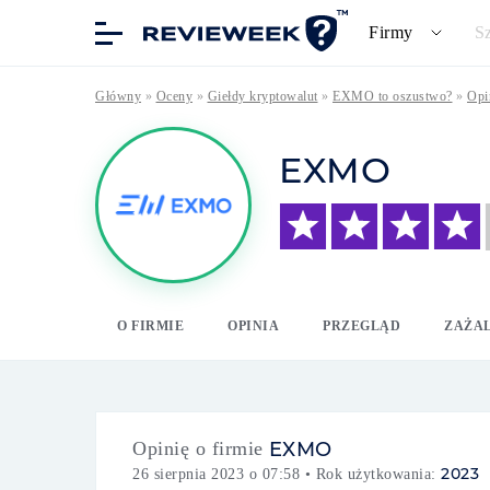
Firmy
S
Główny
»
Oceny
»
Giełdy kryptowalut
»
EXMO to oszustwo?
»
Opi
EXMO
O FIRMIE
OPINIA
PRZEGLĄD
ZAŻA
Opinię o firmie
EXMO
2023
26 sierpnia 2023 o 07:58
• Rok użytkowania: