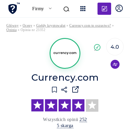
Dodaj o
Firmy
Główny
»
Oceny
»
Giełdy kryptowalut
»
Currency.com to oszustwo?
»
Opinia
»
Opinia nr 23352
4.0
Pot
firma
Currency.com
Wszystkich opinii
252
5 skarga