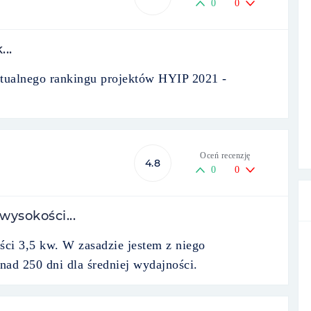
0
0
...
 aktualnego rankingu projektów HYIP 2021 -
Oceń recenzję
4.8
0
0
ysokości...
ci 3,5 kw. W zasadzie jestem z niego
ad 250 dni dla średniej wydajności.