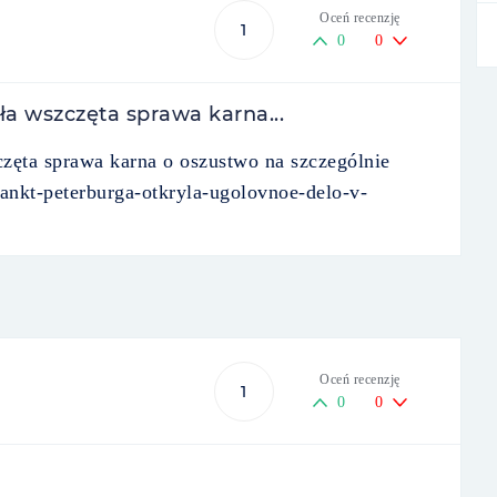
Oceń recenzję
1
0
0
ła wszczęta sprawa karna...
zęta sprawa karna o oszustwo na szczególnie
-sankt-peterburga-otkryla-ugolovnoe-delo-v-
Oceń recenzję
1
0
0