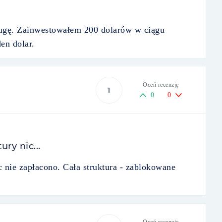
ługę. Zainwestowałem 200 dolarów w ciągu
en dolar.
Oceń recenzję
1
0
0
ry nic...
 nie zapłacono. Cała struktura - zablokowane
Oceń recenzję