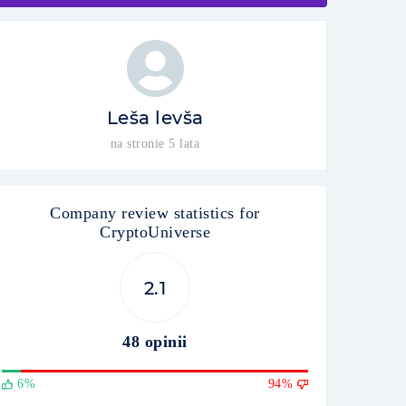
Leša levša
na stronie 5 lata
Company review statistics for
CryptoUniverse
2.1
48 opinii
6%
94%