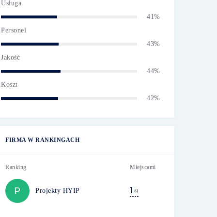
Usługa
41%
Personel
43%
Jakość
44%
Koszt
42%
FIRMA W RANKINGACH
Ranking
Miejscami
1
P
Projekty HYIP
/9