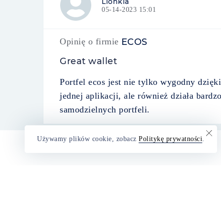
Lionkia
05-14-2023 15:01
Opinię o firmie
ECOS
Great wallet
Portfel ecos jest nie tylko wygodny dzię
jednej aplikacji, ale również działa bard
samodzielnych portfeli.
Używamy plików cookie, zobacz
Politykę prywatności
.
pl.revieweek.com
— to duży serwis inform
i recenzjami firm, które są na ustach wszystkic