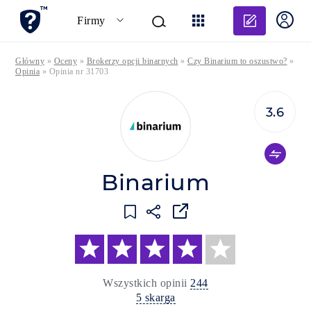
Dodaj o
Firmy
Główny
»
Oceny
»
Brokerzy opcji binarnych
»
Czy Binarium to oszustwo?
»
Opinia
»
Opinia nr 31703
3.6
Binarium
Wszystkich opinii
244
5 skarga