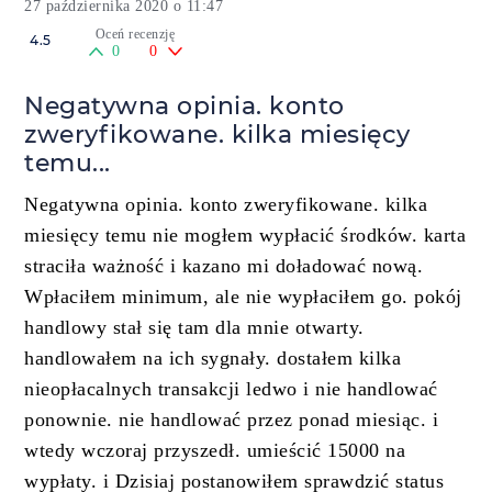
27 października 2020 o 11:47
Oceń recenzję
4.5
0
0
Negatywna opinia. konto
zweryfikowane. kilka miesięcy
temu...
Negatywna opinia. konto zweryfikowane. kilka
miesięcy temu nie mogłem wypłacić środków. karta
straciła ważność i kazano mi doładować nową.
Wpłaciłem minimum, ale nie wypłaciłem go. pokój
handlowy stał się tam dla mnie otwarty.
handlowałem na ich sygnały. dostałem kilka
nieopłacalnych transakcji ledwo i nie handlować
ponownie. nie handlować przez ponad miesiąc. i
wtedy wczoraj przyszedł. umieścić 15000 na
wypłaty. i Dzisiaj postanowiłem sprawdzić status