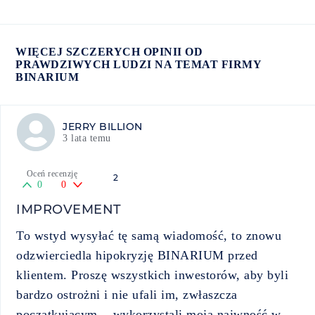
WIĘCEJ SZCZERYCH OPINII OD
PRAWDZIWYCH LUDZI NA TEMAT FIRMY
BINARIUM
JERRY BILLION
3 lata temu
Oceń recenzję
2
0
0
IMPROVEMENT
To wstyd wysyłać tę samą wiadomość, to znowu
odzwierciedla hipokryzję BINARIUM przed
klientem. Proszę wszystkich inwestorów, aby byli
bardzo ostrożni i nie ufali im, zwłaszcza
początkującym... wykorzystali moją naiwność w