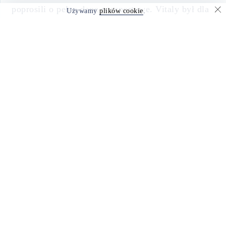
poprosili o pełne dane paszportowe. Vitaly był dla
Używamy
plików cookie
.
mnie nieuprzejmy. Byłem oszołomiony. Konto nie
Czytaj dalej
zostało usunięte. Czat zniknął...
pl.revieweek.com
— to duży serwis
informacyjny z recenzjami i recenzjami firm, które
są na ustach wszystkich i nie tylko. Publikuj
skargi, opinie i recenzje na temat firm. Jest to
nieocenione przydatne!