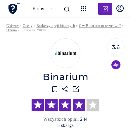
Dodaj o
Firmy
Główny
»
Oceny
»
Brokerzy opcji binarnych
»
Czy Binarium to oszustwo?
»
Opinia
»
Opinia nr 29008
3.6
Binarium
Wszystkich opinii
244
5 skarga