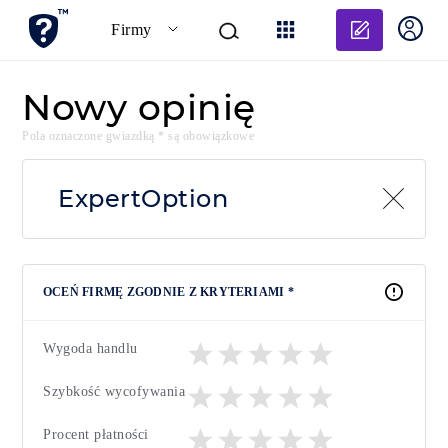
Dodaj o
Firmy
Nowy opinię
Pola oznaczone gwiazdką * są obowiązkowe
ExpertOption
OCEŃ FIRMĘ ZGODNIE Z KRYTERIAMI *
Wygoda handlu
Szybkość wycofywania
Procent płatności